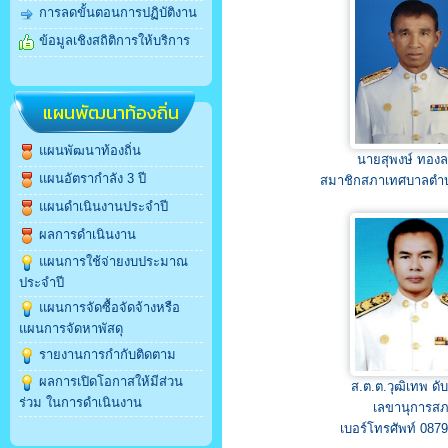
การลดขั้นตอนการปฏิบัติงาน
ข้อมูลเชิงสถิติการให้บริการ
แผนพัฒนาท้องถิ่น
แผนพัฒนาท้องถิ่น
นายสุพงษ์ ทองล
แผนอัตรากำลัง 3 ปี
สมาชิกสภาเทศบาลตำ
แผนดำเนินงานประจำปี
ผลการดำเนินงาน
แผนการใช้จ่ายงบประมาณ
ประจำปี
แผนการจัดซื้อจัดจ้างหรือ
แผนการจัดหาพัสดุ
รายงานการกำกับติดตาม
ผลการเปิดโอกาสให้มีส่วน
ส.ต.ต.วุฒิเทพ ดั
ร่วม ในการดำเนินงาน
เลขานุการส
เบอร์โทรศัพท์ 087