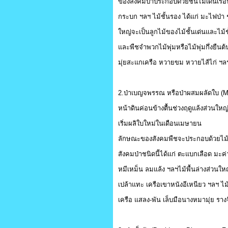
ของสังคมป่าประกอบด้วยชั้นไม้เด่นเ
กระบก ฯลฯ ไม้ชั้นรอง ได้แก่ มะไฟป่า
ใหญ่จะเป็นลูกไม้ของไม้ชั้นเด่นและไม้ช
และพืชจำพวกไม้พุ่มหรือไม้พุ่มกึ่งยืนต้
มุ่ยสะแกเครือ หวายขม หวายไส้ไก่ ฯล
2.ป่าเบญจพรรณ หรือป่าผสมผลัดใบ (Mix
หน้าดินค่อนข้างตื้นช่วงฤดูแล้งส่วน
เริ่มผลิใบใหม่ในเดือนเมษายน
ลักษณะของสังคมพืชจะประกอบด้วยไม้ชั
สังคมป่าชนิดนี้ได้แก่ ตะแบกเลือด มะค่า
หมีเหม็น ลมแล้ง ฯลฯไม้พื้นล่างส่วนใหญ
เปล้าแทะ เครือเขาหนังอีเหนียว ฯลฯ ไ
เครือ แสลง-พัน เล็บมือนางหมามุ่ย ราง