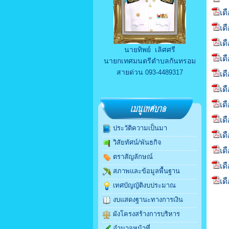
เด
เด
เด
นายทิพย์ เลิศศรี
เด
นายกเทศมนตรีตำบลกันทรอม
สายด่วน
093-4489317
เด
เด
เด
เด
ประวัติความเป็นมา
เด
วิสัยทัศน์/พันธกิจ
เด
ตราสัญลักษณ์
เด
สภาพและข้อมูลพื้นฐาน
เด
เทศบัญญัติงบประมาณ
งบแสดงฐานะทางการเงิน
ผังโครงสร้างการบริหาร
อำนาจหน้าที่